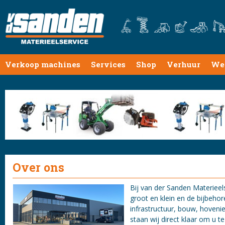
Verkoop machines
Services
Shop
Verhuur
We
Over ons
Bij van der Sanden Materieels
groot en klein en de bijbehor
infrastructuur, bouw, hoven
staan wij direct klaar om u t