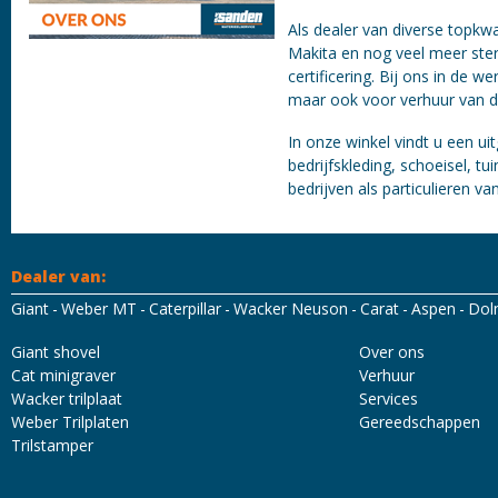
Als dealer van diverse topkwa
Makita en nog veel meer ster
certificering. Bij ons in de w
maar ook voor verhuur van di
In onze winkel vindt u een ui
bedrijfskleding, schoeisel, 
bedrijven als particulieren v
Dealer van:
Giant
Weber MT
Caterpillar
Wacker Neuson
Carat
Aspen
Dol
Mascot Workwear
Hydrowear
Tricorp
Santino
Giant shovel
Over ons
Cat minigraver
Verhuur
Wacker trilplaat
Services
Weber Trilplaten
Gereedschappen
Trilstamper