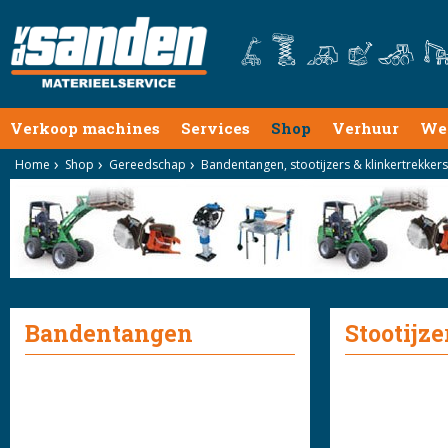
Verkoop machines
Services
Shop
Verhuur
We
Home
Shop
Gereedschap
Bandentangen, stootijzers & klinkertrekkers
Bandentangen
Stootijze