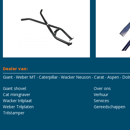
Dealer van:
Giant
Weber MT
Caterpillar
Wacker Neuson
Carat
Aspen
Dol
Mascot Workwear
Hydrowear
Tricorp
Santino
Giant shovel
Over ons
Cat minigraver
Verhuur
Wacker trilplaat
Services
Weber Trilplaten
Gereedschappen
Trilstamper