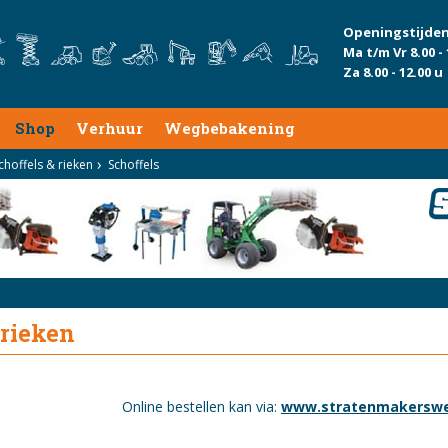
Openingstijden
Ma t/m Vr 8.00 - 
Za 8.00 - 12.00 u
Shop
Verhuur
Wegbebakening
choffels & rieken
Schoffels
 rieken
Online bestellen kan via:
www.stratenmakerswe