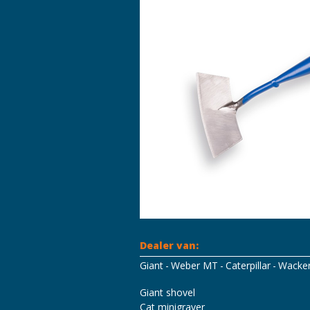
Dealer van:
Giant
Weber MT
Caterpillar
Wacke
Mascot Workwear
Hydrowear
Tri
Giant shovel
Cat minigraver