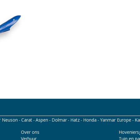
r Neuson
Carat
Aspen
Dolmar
Hatz
Honda
Yanmar Europe
Ka
corp
Santino
Over ons
Hoveniers
Verhuur
Tuin en pa