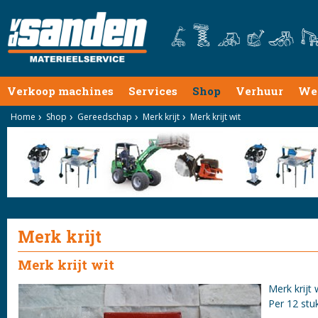
Verkoop machines
Services
Shop
Verhuur
We
Home
Shop
Gereedschap
Merk krijt
Merk krijt wit
Merk krijt
Merk krijt wit
Merk krijt 
Per 12 stu