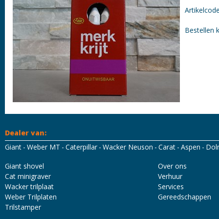
Artikelcod
Bestellen 
Dealer van:
Giant
Weber MT
Caterpillar
Wacker Neuson
Carat
Aspen
Dol
Mascot Workwear
Hydrowear
Tricorp
Santino
Giant shovel
Over ons
Cat minigraver
Verhuur
Wacker trilplaat
Services
Weber Trilplaten
Gereedschappen
Trilstamper