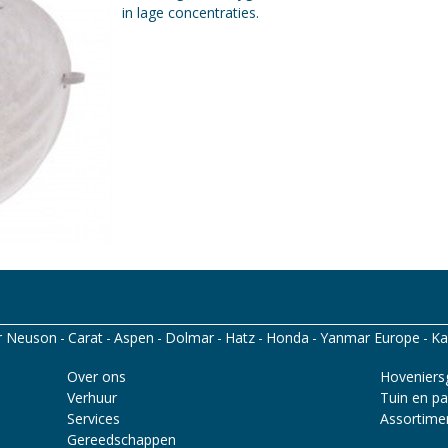
in lage concentraties.
r Neuson
Carat
Aspen
Dolmar
Hatz
Honda
Yanmar Europe
Ka
corp
Santino
Over ons
Hoveniers
Verhuur
Tuin en pa
Services
Assortime
Gereedschappen