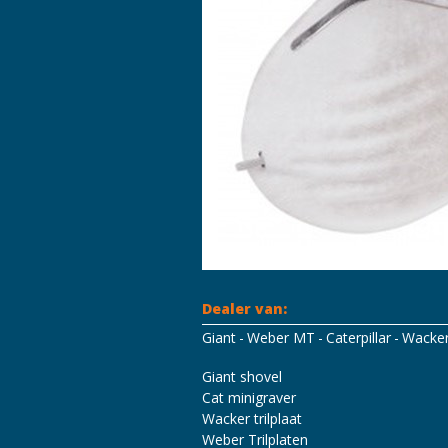
Dealer van:
Giant
Weber MT
Caterpillar
Wacke
Mascot Workwear
Hydrowear
Tri
Giant shovel
Cat minigraver
Wacker trilplaat
Weber Trilplaten