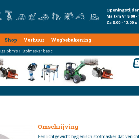
Openingstijden
Ma t/m Vr 8.00 - 
Za 8.00 - 12.00 u
Shop
Verhuur
Wegbebakening
ige pbm's
Stofmasker basic
Omschrijving
Een lichtgewicht hygiënisch stofmasker dat verlich