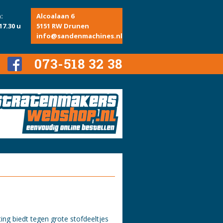
:
Alcoalaan 6
17.30 u
5151 RW Drunen
info@sandenmachines.nl
073-518 32 38
ting biedt tegen grote stofdeeltjes