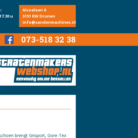
:
Alcoalaan 6
17.30 u
5151 RW Drunen
info@sandenmachines.nl
073-518 32 38
schoen brengt Grisport, Gore-Tex