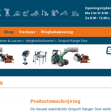
Openingstijden
Ma t/m Vr 8.00 - 
Za 8.00 - 12.00 u
Shop
Verhuur
Wegbebakening
enen & Laarzen
Veiligheidsschoenen
Grisport Ranger Dive
n
Productomschrijving
De nieuwe waterdichte Grisport Ranger Dive werk