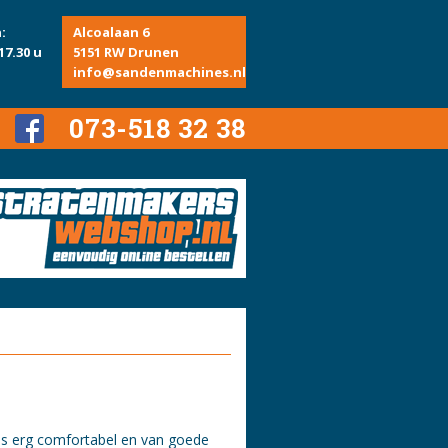
:
Alcoalaan 6
17.30 u
5151 RW Drunen
info@sandenmachines.nl
073-518 32 38
s erg comfortabel en van goede