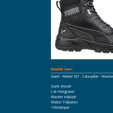
Dealer van:
Giant
Weber MT
Caterpillar
Wacke
Mascot Workwear
Hydrowear
Tri
Giant shovel
Cat minigraver
Wacker trilplaat
Weber Trilplaten
Trilstamper