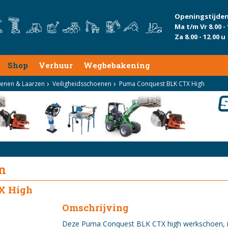
Openingstijden
Ma t/m Vr 8.00 - 
Za 8.00 - 12.00 u
Shop
Verhuur
Wegbebakening
enen & Laarzen
Veiligheidsschoenen
Puma Conquest BLK CTX High
n
X High
Omschrijving
Deze Puma Conquest BLK CTX high werkschoen, i