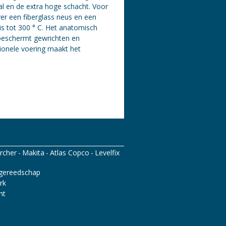
al en de extra hoge schacht. Voor
er een fiberglass neus en een
is tot
300 ° C. Het anatomisch
eschermt gewrichten en
ionele voering maakt het
rcher
Makita
Atlas Copco
Levelfix
gereedschap
rk
nt