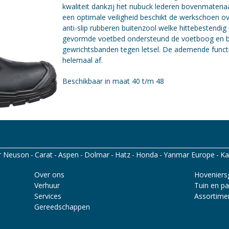
kwaliteit dankzij het nubuck lederen bovenmateria
een optimale veiligheid beschikt de werkschoen ov
anti-slip rubberen buitenzool welke hittebestendig 
gevormde voetbed ondersteund de voetboog en b
gewrichtsbanden tegen letsel. De ademende funct
helemaal af.
Beschikbaar in maat 40 t/m 48
r Neuson
Carat
Aspen
Dolmar
Hatz
Honda
Yanmar Europe
Ka
corp
Santino
Over ons
Hoveniers
Verhuur
Tuin en pa
Services
Assortime
Gereedschappen