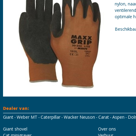
nylon, naa
ventileren
optimale 
Beschikbaa
Dealer van:
Giant
Weber MT
Caterpillar
Wacker Neuson
Carat
Aspen
Dol
Mascot Workwear
Hydrowear
Tricorp
Santino
Giant shovel
Over ons
Cat minigraver
Verhuur