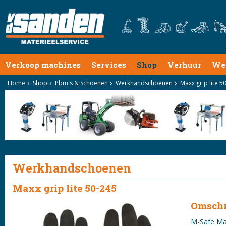
Verkoop machines
Services
Shop
Verhuur
We
Home
Shop
Pbm's & Schoenen
Werkhandschoenen
Maxx grip lite 5
Werkhandschoenen
Maxx grip lite 50-245
Omschr
M-Safe Max