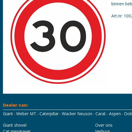
binnen b
Art.nr: 10
Dealer van:
Giant
Weber MT
Caterpillar
Wacker Neuson
Carat
Aspen
Dol
Mascot Workwear
Hydrowear
Tricorp
Santino
Giant shovel
Over ons
Cat minigraver
Verhuur