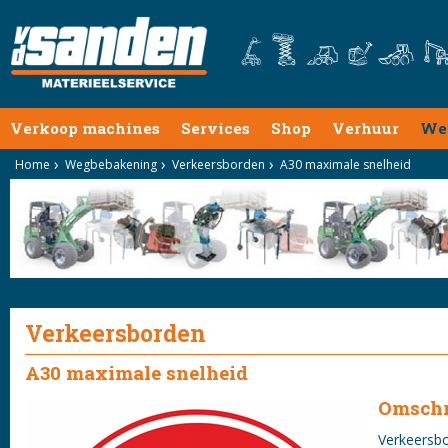
Verkoop machines
Services
Shop
Verhuur
We
Home
Wegbebakening
Verkeersborden
A30 maximale snelheid
Verkeersborden
A30 maximale snelheid
Omschr
Verkeersbo